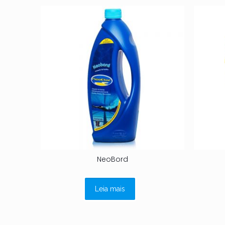
NeoBord
Leia mais