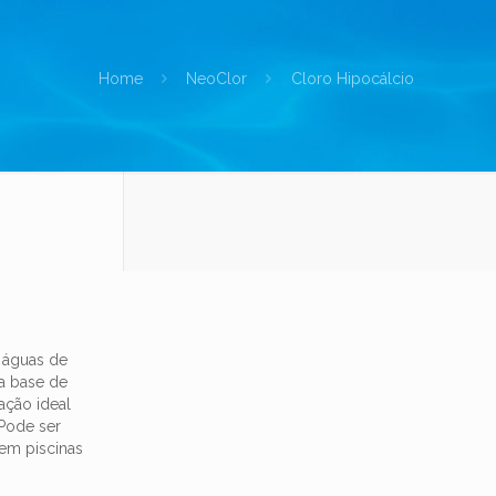
Home
NeoClor
Cloro Hipocálcio
 águas de
a base de
ação ideal
 Pode ser
em piscinas